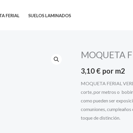
A FERIAL
SUELOS LAMINADOS
MOQUETA FE
MOQUETA
FERIAL
3,10
€
por m2
VERDE
GREEN
MOQUETA FERIAL VERDE 
0658
corte, por metros o bobin
cantidad
como pueden ser exposicio
comuniones, cumpleaños o 
toque de distinción.