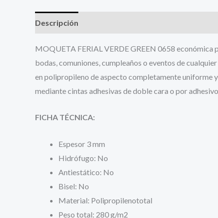
Descripción
Información adicional
MOQUETA FERIAL VERDE GREEN 0658 económica para even
bodas, comuniones, cumpleaños o eventos de cualquier t
en polipropileno de aspecto completamente uniforme y u
mediante cintas adhesivas de doble cara o por adhesivo
FICHA TÉCNICA:
Espesor 3 mm
Hidrófugo: No
Antiestático: No
Bisel: No
Material: Polipropilenototal
Peso total: 280 g/m2