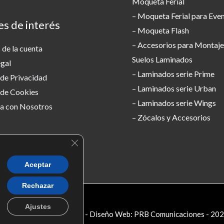
Moqueta Ferial
– Moqueta Ferial para Eve
es de interés
– Moqueta Flash
– Accesorios para Montaje
 de la cuenta
Suelos Laminados
egal
– Laminados serie Prime
 de Privacidad
– Laminados serie Urban
 de Cookies
– Laminados serie Wings
a con Nosotros
– Zócalos y Accesorios
CERRAR EL BANNER DE COOKIES RG
Aceptar
Rechazar
Ajustes
opyright © VIDACOLOR - Diseño Web: PRB Comunicaciones - 20