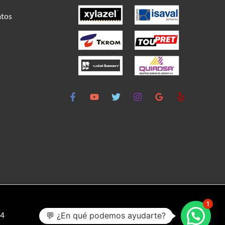
ntos
PD
1
24
💬 ¿En qué podemos ayudarte?